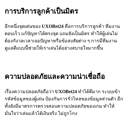
การบริการลูกค้าเป็นมิตร
อีกหนึ่งจุดเด่นของ
UXOBet24
คือการบริการลูกค้า ทีมงาน
ตอบเร็ว แก้ปัญหาได้ตรงจุด แถมยังเป็นมิตร ทำให้ผู้เล่นไม่
ต้องกังวลเวลาเจอปัญหาหรือข้อสงสัยต่าง ๆ การมีทีมงาน
ดูแลดีแบบนี้ช่วยให้เราเล่นได้อย่างสบายใจมากขึ้น
ความปลอดภัยและความน่าเชื่อถือ
เรื่องความปลอดภัยถือว่า
UXOBet24
ทำได้ดีมาก ระบบเข้า
รหัสข้อมูลของผู้เล่น ป้องกันการรั่วไหลของข้อมูลส่วนตัว อีก
ทั้งยังมีมาตรการตรวจสอบความปลอดภัยของเกม ทำให้
มั่นใจว่าเล่นแล้วได้เงินจริง ไม่ถูกโกง