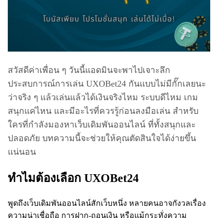
สวัสดีค่าเพื่อน ๆ วันนี้แอดมินจะพาไปเจาะลึก
ประสบการณ์การเล่น UXOBet24 กันแบบไม่มีกั๊กเลยนะ
ว่าจริง ๆ แล้วเล่นแล้วได้เงินจริงไหม ระบบดีไหม เกม
สนุกแค่ไหน และมีอะไรที่ควรรู้ก่อนลงมือเล่น สำหรับ
ใครที่กำลังมองหาเว็บเดิมพันออนไลน์ ที่ทั้งสนุกและ
ปลอดภัย บทความนี้จะช่วยให้คุณตัดสินใจได้ง่ายขึ้น
แน่นอน
ทำไมต้องเลือก UXOBet24
พูดถึงเว็บเดิมพันออนไลน์สักเว็บหนึ่ง หลายคนอาจกังวลเรื่อง
ความน่าเชื่อถือ การฝาก-ถอนเงิน หรือแม้กระทั่งความ