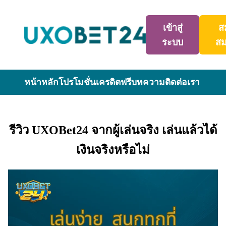
เข้าสู่
ส
ระบบ
สม
หน้าหลัก
โปรโมชั่น
เครดิตฟรี
บทความ
ติดต่อเรา
รีวิว UXOBet24 จากผู้เล่นจริง เล่นแล้วได้
เงินจริงหรือไม่