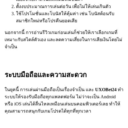
ตั้งงบประมาณการเล่นต่อวัน เพื่อไม่ให้เล่นเกินตัว
ใช้โปรโมชั่นและโบนัสให้คุ้มค่า เช่น โบนัสต้อนรับ
สมาชิกใหม่หรือโปรคืนยอดเสีย
นอกจากนี้ การอ่านรีวิวเกมก่อนเล่นก็ช่วยให้เราเลือกเกมที่
เหมาะกับสไตล์ตัวเอง และลดความเสี่ยงในการเสียเงินโดยไม่
จำเป็น
ระบบมือถือและความสะดวก
ในยุคนี้ การเล่นผ่านมือถือเป็นเรื่องจำเป็น และ
UXOBet24
ทำ
ระบบให้รองรับมือถือทุกแพลตฟอร์ม ไม่ว่าจะเป็น Android
หรือ iOS เล่นได้ลื่นไหลเหมือนเล่นบนคอมพิวเตอร์เลย ทำให้
คุณสามารถสนุกกับเกมโปรดได้ทุกที่ทุกเวลา