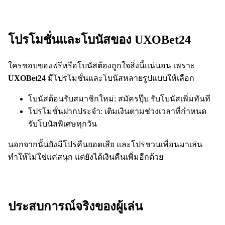
โปรโมชั่นและโบนัสของ UXOBet24
ใครชอบของฟรีหรือโบนัสต้องถูกใจสิ่งนี้แน่นอน เพราะ
UXOBet24
มีโปรโมชั่นและโบนัสหลายรูปแบบให้เลือก
โบนัสต้อนรับสมาชิกใหม่: สมัครปุ๊บ รับโบนัสเพิ่มทันที
โปรโมชั่นฝากประจำ: เติมเงินตามช่วงเวลาที่กำหนด
รับโบนัสพิเศษทุกวัน
นอกจากนั้นยังมีโปรคืนยอดเสีย และโปรชวนเพื่อนมาเล่น
ทำให้ไม่ใช่แค่สนุก แต่ยังได้เงินคืนเพิ่มอีกด้วย
ประสบการณ์จริงของผู้เล่น