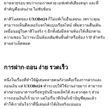
มาหลายรอบ พบว่าเกมภาพสวย เอฟเฟกต์เสียงสนุก และที่
สำคัญคือเล่นง่าย ไม่ซับซ้อน
คาสิโนสดของ
UXOBet24
ก็ไม่แพ้เว็บอื่นเลยนะ เพราะคุณ
สามารถเห็นดีลเลอร์แจกไพ่แบบเรียลไทม์ เพิ่มความตื่นเต้น
เหมือนอยู่ในคาสิโนจริง ๆ อีกทั้งยังมีหลายห้องให้เลือกตาม
ความชอบ ไม่ว่าจะเป็นห้องเดิมพันขั้นต่ำหรือห้อง VIP สำหรับ
สายล่าแจ็คพอต
การฝาก-ถอน ง่าย รวดเร็ว
หนึ่งในเรื่องที่ทำให้ผู้เล่นหลายคนกังวลคือเรื่องการฝากและ
ถอนเงิน แต่
UXOBet24
ทำระบบให้ใช้งานง่ายมาก สามารถ
ฝากผ่านธนาคารหรือทรูมันนี่วอลเล็ทได้ สะดวกสุด ๆ ส่วน
การถอนเงินก็เร็วมาก แค่ไม่กี่นาทีเงินก็เข้าบัญชีคุณแล้ว
ทำให้เรามั่นใจว่าที่นี่เล่นแล้วได้เงินจริงแน่นอน