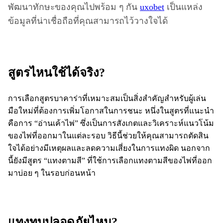
พัฒนาทักษะของคุณไปพร้อม ๆ กัน
uxobet
เป็นแหล่ง
ข้อมูลที่น่าเชื่อถือที่คุณสามารถไว้วางใจได้
สูตรไหนใช้ได้จริง?
การเลือกสูตรบาคาร่าที่เหมาะสมเป็นสิ่งสำคัญสำหรับผู้เล่น
มือใหม่ที่ต้องการเพิ่มโอกาสในการชนะ หนึ่งในสูตรที่แนะนำ
คือการ “อ่านเค้าไพ่” ซึ่งเป็นการสังเกตและวิเคราะห์แนวโน้ม
ของไพ่ที่ออกมาในแต่ละรอบ วิธีนี้ช่วยให้คุณสามารถตัดสิน
ใจได้อย่างมีเหตุผลและลดความเสี่ยงในการแทงผิด นอกจาก
นี้ยังมีสูตร “แทงตามสี” ที่ใช้การเลือกแทงตามสีของไพ่ที่ออก
มาบ่อย ๆ ในรอบก่อนหน้า
แทงทบปลอดภัยไหม?