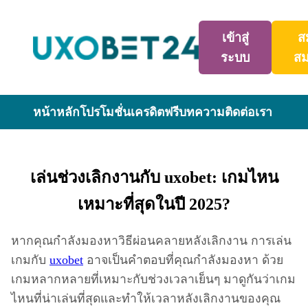
เข้าสู่
ส
ระบบ
สม
หน้าหลัก
โปรโมชั่น
เครดิตฟรี
บทความ
ติดต่อเรา
เล่นช่วงเลิกงานกับ uxobet: เกมไหน
เหมาะที่สุดในปี 2025?
หากคุณกำลังมองหาวิธีผ่อนคลายหลังเลิกงาน การเล่น
เกมกับ
uxobet
อาจเป็นคำตอบที่คุณกำลังมองหา ด้วย
เกมหลากหลายที่เหมาะกับช่วงเวลาเย็นๆ มาดูกันว่าเกม
ไหนที่น่าเล่นที่สุดและทำให้เวลาหลังเลิกงานของคุณ