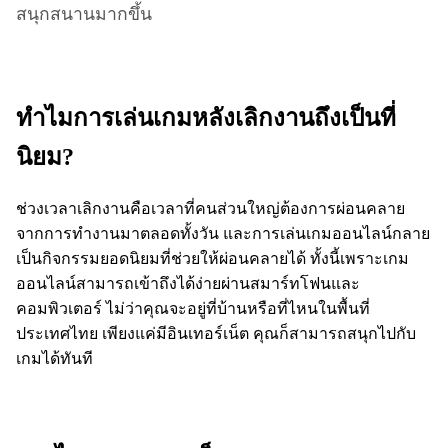
สนุกสนานมากขึ้น
ทำไมการเล่นเกมหลังเลิกงานถึงเป็นที่
นิยม?
ช่วงเวลาเลิกงานคือเวลาที่คนส่วนใหญ่ต้องการผ่อนคลาย
จากการทำงานมาตลอดทั้งวัน และการเล่นเกมออนไลน์กลาย
เป็นกิจกรรมยอดนิยมที่ช่วยให้ผ่อนคลายได้ ทั้งนี้เพราะเกม
ออนไลน์สามารถเข้าถึงได้ง่ายผ่านสมาร์ทโฟนและ
คอมพิวเตอร์ ไม่ว่าคุณจะอยู่ที่บ้านหรือที่ไหนในพื้นที่
ประเทศไทย เพียงแค่มีอินเทอร์เน็ต คุณก็สามารถสนุกไปกับ
เกมได้ทันที