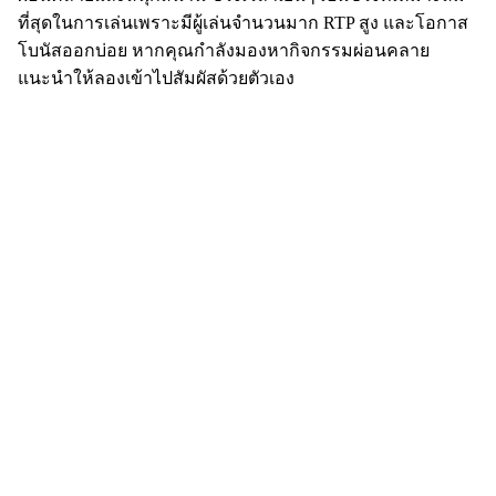
ที่สุดในการเล่นเพราะมีผู้เล่นจำนวนมาก RTP สูง และโอกาส
โบนัสออกบ่อย หากคุณกำลังมองหากิจกรรมผ่อนคลาย
แนะนำให้ลองเข้าไปสัมผัสด้วยตัวเอง