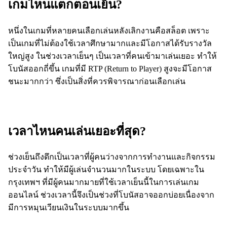
เกมไหนแตกตอนเย็น?
หนึ่งในเกมที่หลายคนเลือกเล่นหลังเลิกงานคือสล็อต เพราะ
เป็นเกมที่ไม่ต้องใช้เวลาศึกษามากและมีโอกาสได้รับรางวัล
ใหญ่สูง ในช่วงเวลาเย็นๆ เป็นเวลาที่คนเข้ามาเล่นเยอะ ทำให้
โบนัสออกถี่ขึ้น เกมที่มี RTP (Return to Player) สูงจะมีโอกาส
ชนะมากกว่า ซึ่งเป็นสิ่งที่ควรพิจารณาก่อนเลือกเล่น
เวลาไหนคนเล่นเยอะที่สุด?
ช่วงเย็นถึงดึกเป็นเวลาที่ผู้คนว่างจากการทำงานและกิจกรรม
ประจำวัน ทำให้มีผู้เล่นจำนวนมากในระบบ โดยเฉพาะใน
กรุงเทพฯ ที่มีผู้คนมากมายที่ใช้เวลาเย็นนี้ในการเล่นเกม
ออนไลน์ ช่วงเวลานี้จึงเป็นช่วงที่โบนัสอาจออกบ่อยเนื่องจาก
มีการหมุนเวียนเงินในระบบมากขึ้น