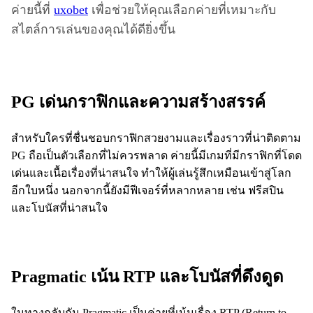
ค่ายนี้ที่
uxobet
เพื่อช่วยให้คุณเลือกค่ายที่เหมาะกับ
สไตล์การเล่นของคุณได้ดียิ่งขึ้น
PG เด่นกราฟิกและความสร้างสรรค์
สำหรับใครที่ชื่นชอบกราฟิกสวยงามและเรื่องราวที่น่าติดตาม
PG ถือเป็นตัวเลือกที่ไม่ควรพลาด ค่ายนี้มีเกมที่มีกราฟิกที่โดด
เด่นและเนื้อเรื่องที่น่าสนใจ ทำให้ผู้เล่นรู้สึกเหมือนเข้าสู่โลก
อีกใบหนึ่ง นอกจากนี้ยังมีฟีเจอร์ที่หลากหลาย เช่น ฟรีสปิน
และโบนัสที่น่าสนใจ
Pragmatic เน้น RTP และโบนัสที่ดึงดูด
ในทางกลับกัน Pragmatic เป็นค่ายที่เน้นเรื่อง RTP (Return to