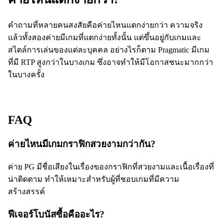
คำถามที่หลายคนสงสัยคือค่ายไหนแตกง่ายกว่า ความจริง
แล้วทั้งสองค่ายมีเกมที่แตกง่ายทั้งนั้น แต่ขึ้นอยู่กับเกมและ
สไตล์การเล่นของแต่ละบุคคล อย่างไรก็ตาม Pragmatic มีเกม
ที่มี RTP สูงกว่าในบางเกม ซึ่งอาจทำให้มีโอกาสชนะมากกว่า
ในบางครั้ง
FAQ
ค่ายไหนมีเกมกราฟิกสวยงามกว่ากัน?
ค่าย PG มีชื่อเสียงในเรื่องของกราฟิกที่สวยงามและเนื้อเรื่องที่
น่าติดตาม ทำให้เหมาะสำหรับผู้ที่ชอบเกมที่มีความ
สร้างสรรค์
ฟีเจอร์โบนัสซื้อคืออะไร?