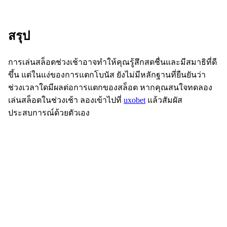
สรุป
การเล่นสล็อตช่วงเช้าอาจทำให้คุณรู้สึกสดชื่นและมีสมาธิที่ดี
ขึ้น แต่ในแง่ของการแตกโบนัส ยังไม่มีหลักฐานที่ยืนยันว่า
ช่วงเวลาใดมีผลต่อการแตกของสล็อต หากคุณสนใจทดลอง
เล่นสล็อตในช่วงเช้า ลองเข้าไปที่
uxobet
แล้วสัมผัส
ประสบการณ์ด้วยตัวเอง