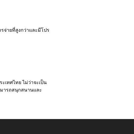
จ่ายที่สูงกว่าและมีโปร
ประเทศไทย ไม่ว่าจะเป็น
นสามารถสนุกสนานและ