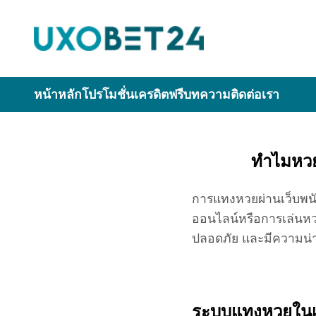
หน้าหลัก
โปรโมชั่น
เครดิตฟรี
บทความ
ติดต่อเรา
ทำไมหวยใ
การแทงหวยผ่านเว็บพนัน
ออนไลน์หรือการเล่นหว
ปลอดภัย และมีความน่า
ระบบแทงหวยในเว