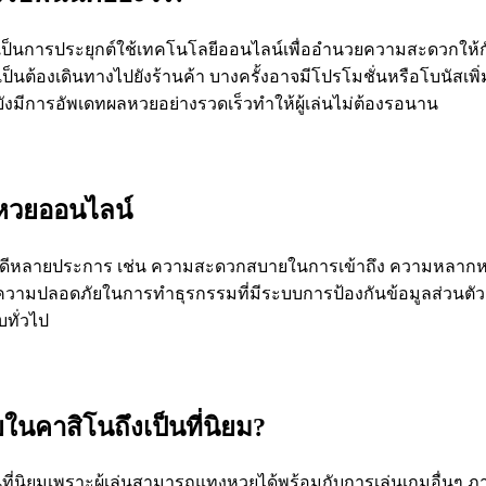
็นการประยุกต์ใช้เทคโนโลยีออนไลน์เพื่ออำนวยความสะดวกให้กับผู
ำเป็นต้องเดินทางไปยังร้านค้า บางครั้งอาจมีโปรโมชั่นหรือโบนัสเพ
้ยังมีการอัพเดทผลหวยอย่างรวดเร็วทำให้ผู้เล่นไม่ต้องรอนาน
นหวยออนไลน์
อดีหลายประการ เช่น ความสะดวกสบายในการเข้าถึง ความหลาก
ความปลอดภัยในการทำธุรกรรมที่มีระบบการป้องกันข้อมูลส่วนตัว 
บทั่วไป
นคาสิโนถึงเป็นที่นิยม?
ี่นิยมเพราะผู้เล่นสามารถแทงหวยได้พร้อมกับการเล่นเกมอื่นๆ ภา