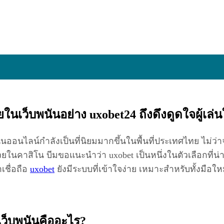
นเว็บพนันอย่าง uxobet24 ถึงดึงดูดใจผู้เล่น
ออนไลน์กำลังเป็นที่นิยมมากขึ้นในพื้นที่ประเทศไทย ไม่ว่า
ยในคาสิโน บีมขอแนะนำว่า uxobet เป็นหนึ่งในตัวเลือกที่
เชื่อถือ
uxobet
ยังมีระบบที่เข้าใจง่าย เหมาะสำหรับทั้งมือใ
็บพนันคืออะไร?