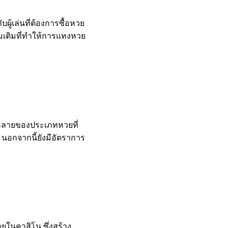
้เล่นที่ต้องการซื้อหวย
ิ่มเติมที่ทำให้การแทงหวย
หลายของประเภทหวยที่
นอกจากนี้ยังมีอัตราการ
ยในคาสิโน ซึ่งสร้าง