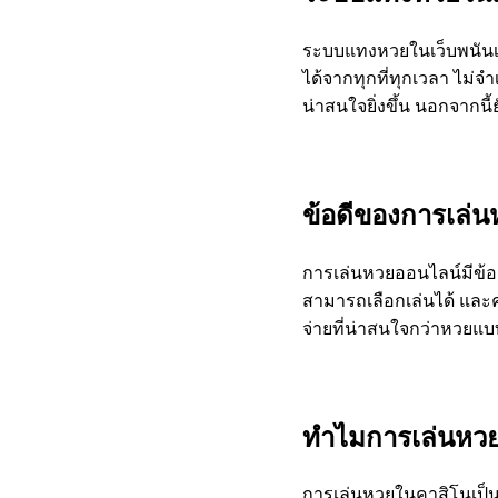
ระบบแทงหวยในเว็บพนันเป
ได้จากทุกที่ทุกเวลา ไม่จ
น่าสนใจยิ่งขึ้น นอกจากนี
ข้อดีของการเล่
การเล่นหวยออนไลน์มีข้
สามารถเลือกเล่นได้ และ
จ่ายที่น่าสนใจกว่าหวยแบ
ทำไมการเล่นหวยใ
การเล่นหวยในคาสิโนเป็นท