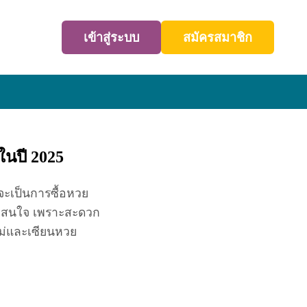
เข้าสู่ระบบ
สมัครสมาชิก
ในปี 2025
จะเป็นการซื้อหวย
น่าสนใจ เพราะสะดวก
หม่และเซียนหวย