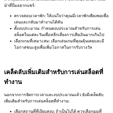
นำที่บีมอยากแชร์:
ตรวจสอบเวลาพัก: ให้แน่ใจว่าคุณมีเวลาพักเพียงพอเพื่อ
เล่นและกลับมาทำงานได้ทัน
ตั้งงบประมาณ: กำหนดงบประมาณสำหรับการเล่น
สล็อตในแต่ละวันเพื่อหลีกเลี่ยงการเสียเงินมากเกินไป
เลือกเกมที่เหมาะสม: เลือกเล่นเกมที่คุณคุ้นเคยและมี
โอกาสชนะสูงเพื่อเพิ่มโอกาสในการรับรางวัล
เคล็ดลับเพิ่มเติมสำหรับการเล่นสล็อตที่
ทำงาน
นอกจากการจัดการเวลาและงบประมาณแล้ว ยังมีเคล็ดลับ
เพิ่มเติมสำหรับการเล่นสล็อตที่ทำงาน:
เลือกสถานที่ที่เงียบสงบ: ถ้าเป็นไปได้ ควรเลือกมุมที่