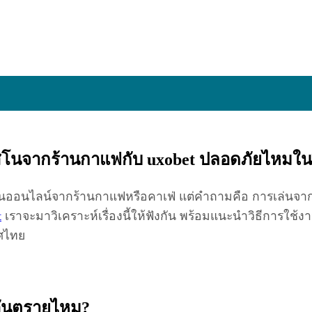
สิโนจากร้านกาแฟกับ uxobet ปลอดภัยไหมในป
อนไลน์จากร้านกาแฟหรือคาเฟ่ แต่คำถามคือ การเล่นจากสถ
t
เราจะมาวิเคราะห์เรื่องนี้ให้ฟังกัน พร้อมแนะนำวิธีการใช
ทศไทย
ันตรายไหม?