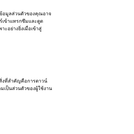
ี่ข้อมูลส่วนตัวของคุณอาจ
อร์เข้าแทรกซึมและดูด
ย่างยิ่งเมื่อเข้าสู่
ิ่งที่สำคัญคือการดาวน์
มเป็นส่วนตัวของผู้ใช้งาน