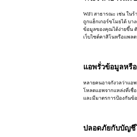
WiFi สาธารณะ เช่น ในร้าน
ถูกแฮ็กเกอร์ขโมยได้ บางค
ข้อมูลของคุณได้ง่ายขึ้น ด
เว็บไซต์คาสิโนหรือแพลต
แอพรั่วข้อมูลหรือ
หลายคนอาจกังวลว่าแอพพลิเ
โหลดแอพจากแหล่งที่เชื่อถื
และมีมาตรการป้องกันข้อม
ปลอดภัยกับบัญช