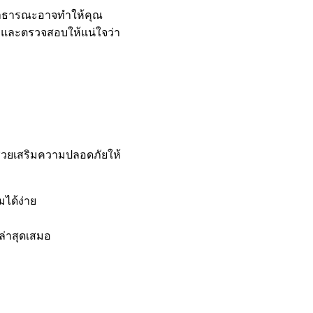
 สาธารณะอาจทำให้คุณ
็ต และตรวจสอบให้แน่ใจว่า
ะช่วยเสริมความปลอดภัยให้
มได้ง่าย
ล่าสุดเสมอ