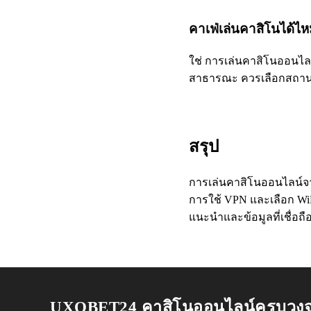
คาเฟ่เล่นคาสิโนได้ไ
ใช่ การเล่นคาสิโนออนไลน
สาธารณะ ควรเลือกสถานที่
สรุป
การเล่นคาสิโนออนไลน์จา
การใช้ VPN และเลือก WiF
แนะนำและข้อมูลที่เชื่อถือ
UXOBET24 คาสิโนออนไลน์ครบวง