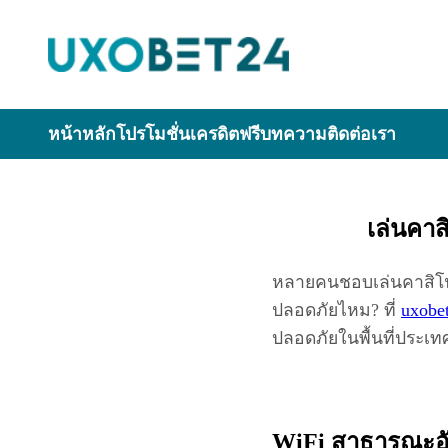
หน้าหลัก
โปรโมชั่น
เครดิตฟรี
บทความ
ติดต่อเรา
เล่นคา
หลายคนชอบเล่นคาสิโนอ
ปลอดภัยไหม? ที่
uxobe
ปลอดภัยในพื้นที่ประเ
WiFi สาธารณะอ