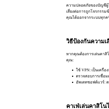
ความปลอดภัยของบัญชีผู
เสี่ยงต่อการถูกโจรกรรมข้
คุณได้ออกจากระบบทุกครั้
วิธีป้องกันความเ
หากคุณต้องการเล่นคาสิโน
คุณ:
ใช้ VPN: เป็นเครื่
ตรวจสอบการเชื่อมต่อ:
อัพเดทซอฟต์แวร์: 
คาเฟ่เล่นคาสิโน