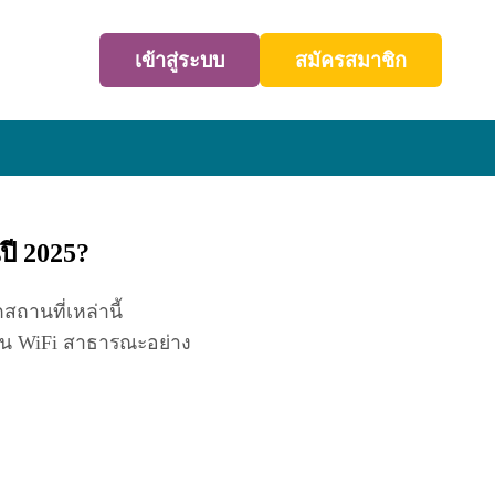
เข้าสู่ระบบ
สมัครสมาชิก
ี 2025?
านที่เหล่านี้
้งาน WiFi สาธารณะอย่าง