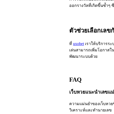
ออกรางวัลที่เกิดขึ้นซ้ำๆ
ตัวช่วยเลือกเลขก
ที่
uxobet
เราให้บริการระ
เล่นสามารถเพิ่มโอกาสในก
พัฒนาระบบด้วย
FAQ
เว็บหวยแนะนำเลขแม
ความแม่นยำของเว็บหวยขึ้
วิเคราะห์และทำนายเลข