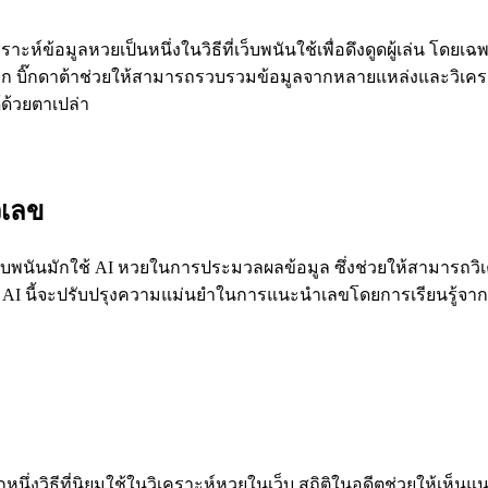
ะห์ข้อมูลหวยเป็นหนึ่งในวิธีที่เว็บพนันใช้เพื่อดึงดูดผู้เล่น โดยเฉพา
ิ๊กดาต้าช่วยให้สามารถรวบรวมข้อมูลจากหลายแหล่งและวิเคราะ
้ด้วยตาเปล่า
วเลข
พนันมักใช้ AI หวยในการประมวลผลข้อมูล ซึ่งช่วยให้สามารถว
ได้ AI นี้จะปรับปรุงความแม่นยำในการแนะนำเลขโดยการเรียนรู้จา
ีกหนึ่งวิธีที่นิยมใช้ในวิเคราะห์หวยในเว็บ สถิติในอดีตช่วยให้เห