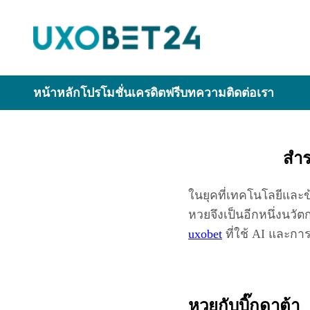
หน้าหลัก
โปรโมชั่น
เครดิตฟรี
บทความ
ติดต่อเรา
สำร
ในยุคที่เทคโนโลยีและ
หวยจึงเป็นอีกหนึ่งนวัต
uxobet
ที่ใช้ AI และกา
หวยกับบิ๊กดาต้า