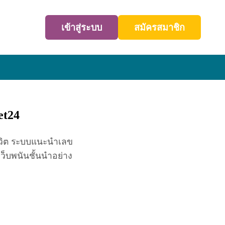
เข้าสู่ระบบ
สมัครสมาชิก
et24
ีวิต ระบบแนะนำเลข
เว็บพนันชั้นนำอย่าง