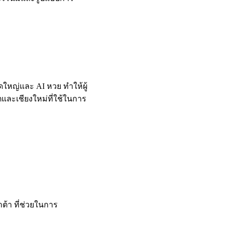
ใหญ่และ AI หวย ทำให้ผู้
ตและเชียงใหม่ที่ใช้ในการ
ต้า ที่ช่วยในการ