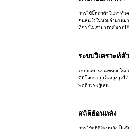
การใช้บิ๊กดาต้าในการวิเครา
คนสนใจในหวยจำนวนมาก บ
ที่อาจไม่สามารถสังเกตได
ระบบวิเคราะห์ตั
ระบบแนะนำเลขหวยในเว็บ
ที่มีโอกาสถูกต้องสูงสุด
พฤติกรรมผู้เล่น
สถิติย้อนหลัง
การใช้สถิติย้อนหลังเป็นอ