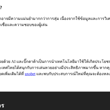
า?
จมีความแม่นยำมากกว่าการสุ่ม เนื่องจากใช้ข้อมูลและการวิเค
ามเชื่อและความชอบของผู้เล่น
้วย AI และบิ๊กดาต้าเป็นการนำเทคโนโลยีมาใช้ให้เกิดประโยชน
ี่ประเทศไทยได้สนุกกับการเล่นหวยอย่างมีประสิทธิภาพมากขึ้น หา
เพิ่มเติมได้ที่
uxobet
และพบกับประสบการณ์ใหม่ที่คุณจะต้องหลง
จร