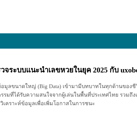
วจระบบแนะนำเลขหวยในยุค 2025 กับ uxob
ข้อมูลขนาดใหญ่ (Big Data) เข้ามามีบทบาทในทุกด้านของช
กรรมที่ได้รับความสนใจจากผู้เล่นในพื้นที่ประเทศไทย รวมถึง
รวิเคราะห์ข้อมูลเพื่อเพิ่มโอกาสในการชนะ