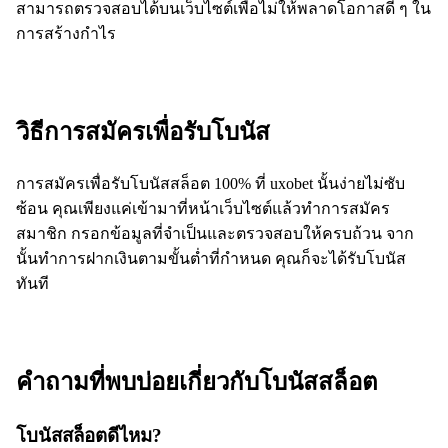
สามารถตรวจสอบได้บนเว็บไซต์เพื่อไม่ให้พลาดโอกาสดี ๆ ใน
การสร้างกำไร
วิธีการสมัครเพื่อรับโบนัส
การสมัครเพื่อรับโบนัสสล็อต 100% ที่ uxobet นั้นง่ายไม่ซับ
ซ้อน คุณเพียงแค่เข้ามาที่หน้าเว็บไซต์แล้วทำการสมัคร
สมาชิก กรอกข้อมูลที่จำเป็นและตรวจสอบให้ครบถ้วน จาก
นั้นทำการฝากเงินตามขั้นต่ำที่กำหนด คุณก็จะได้รับโบนัส
ทันที
คำถามที่พบบ่อยเกี่ยวกับโบนัสสล็อต
โบนัสสล็อตดีไหม?