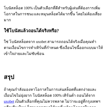
โบนัสสล็อต 100% เป็นตัวเลือกที่ดีสำหรับผู้เล่นที่ต้องการเพิ่ม
โอกาสในการชนะและหมุนสล็อตได้มากขึ้น โดยไม่ต้องเสี่ยง
มาก
ใช้โบนัสแล้วถอนได้จริงหรือ?
ใช่ โบนัสสล็อตจาก uxobet สามารถถอนได้จริงเมื่อคุณทำ
ตามเงื่อนไขการทำเทิร์นที่กำหนด ซึ่งเงื่อนไขนี้ออกแบบมาให้
เข้าใจง่ายและไม่ซับซ้อน
สรุป
ถ้าคุณกำลังมองหาโอกาสในการเล่นสล็อตที่แตกง่ายและ
เงื่อนไขไม่ยุ่งยาก โบนัสสล็อต 100% เทิร์นต่ำ ถอนได้จาก
uxobet
เป็นตัวเลือกที่คุณไม่ควรพลาด ไม่ว่าจะอยู่ที่กรุงเทพฯ