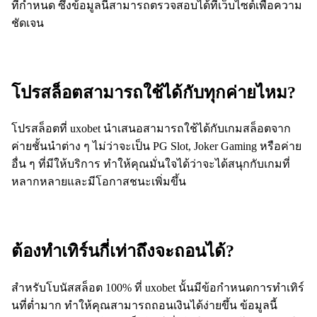
ที่กำหนด ซึ่งข้อมูลนี้สามารถตรวจสอบได้ที่เว็บไซต์เพื่อความ
ชัดเจน
โปรสล็อตสามารถใช้ได้กับทุกค่ายไหม?
โปรสล็อตที่ uxobet นำเสนอสามารถใช้ได้กับเกมสล็อตจาก
ค่ายชั้นนำต่าง ๆ ไม่ว่าจะเป็น PG Slot, Joker Gaming หรือค่าย
อื่น ๆ ที่มีให้บริการ ทำให้คุณมั่นใจได้ว่าจะได้สนุกกับเกมที่
หลากหลายและมีโอกาสชนะเพิ่มขึ้น
ต้องทำเทิร์นกี่เท่าถึงจะถอนได้?
สำหรับโบนัสสล็อต 100% ที่ uxobet นั้นมีข้อกำหนดการทำเทิร์
นที่ต่ำมาก ทำให้คุณสามารถถอนเงินได้ง่ายขึ้น ข้อมูลนี้