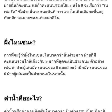
ฝ่ายนั้นก็จะชนะ แต่ถ้าคะแนนรวมเป็น 8 หรือ 9 จะเรียกว่า “เน
เชอรัล” ซึ่งฝ่ายนั้นจะชนะทันที การแจกไพ่เพิ่มเติมจะขึ้นอยู่
กับกติกาเฉพาะของแต่ละคาสิโน
ฝั่งไหนชนะ?
การที่จะรู้ว่าฝั่งไหนชนะในบาคาร่านั้นง่ายมาก ฝ่ายที่มี
คะแนนรวมใกล้เคียงกับ 9 มากที่สุดจะเป็นฝ่ายชนะ ตัวอย่าง
เช่น ถ้าฝ่ายผู้เล่นมีคะแนนรวม 8 และฝ่ายเจ้ามือมีคะแนนรวม
6 ฝ่ายผู้เล่นจะเป็นฝ่ายชนะในรอบนั้น
ค่าน้ำคืออะไร?
ค่าน้ำหรือค่าคอมมิชชั่นในบาคาร่าเป็นค่าธรรมเนียมที่คาสิ