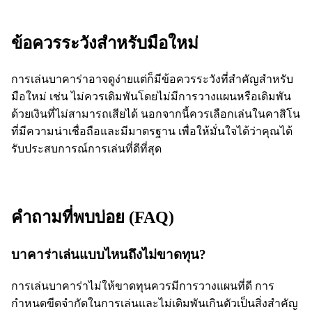
ข้อควรระวังสำหรับมือใหม่
การเล่นบาคาร่าอาจดูง่ายแต่ก็มีข้อควรระวังที่สำคัญสำหรับ
มือใหม่ เช่น ไม่ควรเดิมพันโดยไม่มีการวางแผนหรือเดิมพัน
ด้วยเงินที่ไม่สามารถเสียได้ นอกจากนี้ควรเลือกเล่นในคาสิโน
ที่มีความน่าเชื่อถือและมีมาตรฐาน เพื่อให้มั่นใจได้ว่าคุณได้
รับประสบการณ์การเล่นที่ดีที่สุด
คำถามที่พบบ่อย (FAQ)
บาคาร่าเล่นแบบไหนถึงไม่ขาดทุน?
การเล่นบาคาร่าไม่ให้ขาดทุนควรมีการวางแผนที่ดี การ
กำหนดขีดจำกัดในการเล่นและไม่เดิมพันเกินตัวเป็นสิ่งสำคัญ