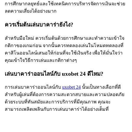
การศึกษากลยุทธ์และใช้เทคนิคการบริหารจัดการเงินจะช่วย
ลดความเสี่ยงได้อย่างมาก
ควรเริ่มต้นเล่นบาคาร่ายังไง?
สำหรับมือใหม่ ควรเริ่มต้นด้วยการศึกษาและทำความเข้าใจ
กติกาของเกมก่อน จากนั้นควรทดลองเล่นในโหมดทดลองที่
คาสิโนออนไลน์เสนอให้ก่อนที่จะใช้เงินจริง เพื่อให้มั่นใจว่า
คุณเข้าใจวิธีการเล่นและกติกาต่างๆ
เล่นบาคาร่าออนไลน์กับ uxobet 24 ดีไหม?
การเล่นบาคาร่าออนไลน์กับ
uxobet 24
นั้นเป็นทางเลือกที่ดี
สำหรับผู้เล่นที่ต้องการความสะดวกสบายและความปลอดภัย
ด้วยระบบที่ทันสมัยและการบริการที่มีคุณภาพ คุณจะ
สามารถเพลิดเพลินกับการเล่นบาคาร่าได้อย่างเต็มที่