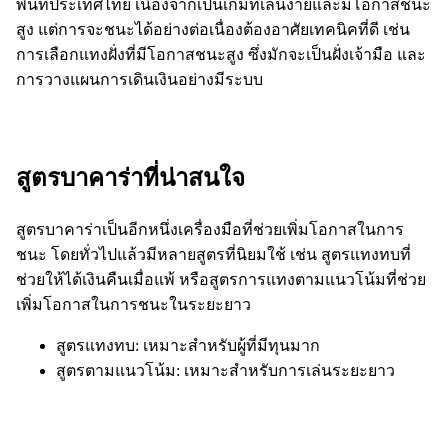
พื้นที่ประเทศไทย เนื่องจากเป็นเกมที่เล่นง่ายและมีโอกาสชนะ
สูง แต่การจะชนะได้อย่างต่อเนื่องต้องอาศัยเทคนิคที่ดี เช่น
การเลือกแทงฝั่งที่มีโอกาสชนะสูง ซึ่งมักจะเป็นฝั่งเจ้ามือ และ
การวางแผนการเดินเงินอย่างมีระบบ
สูตรบาคาร่าที่น่าสนใจ
สูตรบาคาร่าเป็นอีกหนึ่งเครื่องมือที่ช่วยเพิ่มโอกาสในการ
ชนะ โดยทั่วไปแล้วมีหลายสูตรที่นิยมใช้ เช่น สูตรแทงทบที่
ช่วยให้ได้เงินคืนเมื่อแพ้ หรือสูตรการแทงตามแนวโน้มที่ช่วย
เพิ่มโอกาสในการชนะในระยะยาว
สูตรแทงทบ: เหมาะสำหรับผู้ที่มีทุนมาก
สูตรตามแนวโน้ม: เหมาะสำหรับการเล่นระยะยาว