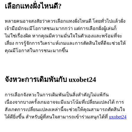
เลือกแทงฝั่งไหนดี?
หลายคนอาจสงสัยว่าควรเลือกแทงฝั่งไหนดี โดยทั่วไปแล้วฝั่ง
เจ้ามือมักจะมีโอกาสชนะมากกว่า แต่การเลือกฝั่งผู้เล่นก็
ไม่ใช่เรื่องผิด หากคุณมีความมั่นใจในตัวเองและพร้อมที่จะ
เสี่ยง การรู้จักการวิเคราะห์เกมและการตัดสินใจที่ดีจะช่วยให้
คุณมีโอกาสในการชนะมากขึ้น
จังหวะการเดิมพันกับ uxobet24
การเลือกจังหวะในการเดิมพันเป็นสิ่งสำคัญไม่แพ้กัน
เนื่องจากบางครั้งเกมอาจจะมีแนวโน้มที่เปลี่ยนแปลงได้ การ
สังเกตการเปลี่ยนแปลงเหล่านี้จะช่วยให้คุณสามารถตัดสินใจ
ได้ดียิ่งขึ้น สำหรับผู้ที่สนใจสามารถเข้าร่วมสนุกได้ที่
uxobet24