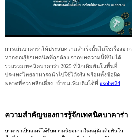
การเล่นบาคาร่าให้ประสบความสำเร็จนั้นไม่ใช่เรื่องยาก
หากคุณรู้จักเทคนิคที่ถูกต้อง จากบทความนี้ที่บีมได้
รวบรวมเทคนิคบาคาร่า 2025 ที่นักเดิมพันในพื้นที่
ประเทศไทยสามารถนำไปใช้ได้จริง พร้อมทั้งข้อผิด
พลาดที่ควรหลีกเลี่ยง เข้าชมเพิ่มเติมได้ที่
uxobet24
ความสำคัญของการรู้จักเทคนิคบาคาร่า
บาคาร่าเป็นเกมที่ได้รับความนิยมมากในหมู่นักเดิมพันใน