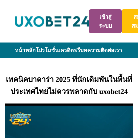
เข้าสู่
ส
ระบบ
สม
หน้าหลัก
โปรโมชั่น
เครดิตฟรี
บทความ
ติดต่อเรา
เทคนิคบาคาร่า 2025 ที่นักเดิมพันในพื้นที่
ประเทศไทยไม่ควรพลาดกับ uxobet24