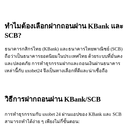
ทำไมต้องเลือกฝากถอนผ่าน KBank และ
SCB?
ธนาคารกสิกรไทย (KBank) และธนาคารไทยพาณิชย์ (SCB)
ถือว่าเป็นธนาคารยอดนิยมในประเทศไทย ด้วยระบบที่มั่นคง
และปลอดภัย การทำธุรกรรมฝากและถอนเงินผ่านธนาคาร
เหล่านี้กับ uxobet24 จึงเป็นทางเลือกที่ดีและน่าเชื่อถือ
วิธีการฝากถอนผ่าน KBank/SCB
การทำธุรกรรมกับ uxobet 24 ผ่านแอปของ KBank และ SCB
สามารถทำได้ง่าย ๆ เพียงไม่กี่ขั้นตอน: