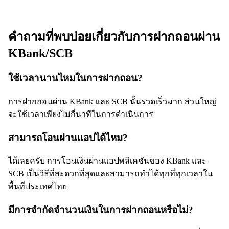
คำถามที่พบบ่อยเกี่ยวกับการฝากถอนผ่าน
KBank/SCB
ใช้เวลานานไหมในการฝากถอน?
การฝากถอนผ่าน KBank และ SCB นั้นรวดเร็วมาก ส่วนใหญ่
จะใช้เวลาเพียงไม่กี่นาทีในการดำเนินการ
สามารถโอนผ่านแอปได้ไหม?
ได้เลยครับ การโอนเงินผ่านแอปพลิเคชันของ KBank และ
SCB เป็นวิธีที่สะดวกที่สุดและสามารถทำได้ทุกที่ทุกเวลาใน
พื้นที่ประเทศไทย
มีการจำกัดจำนวนเงินในการฝากถอนหรือไม่?