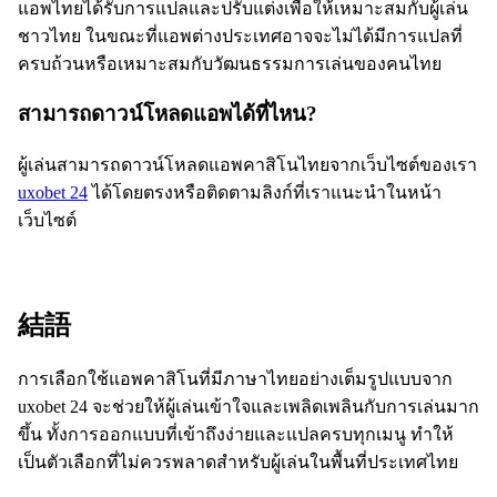
แอพไทยได้รับการแปลและปรับแต่งเพื่อให้เหมาะสมกับผู้เล่น
ชาวไทย ในขณะที่แอพต่างประเทศอาจจะไม่ได้มีการแปลที่
ครบถ้วนหรือเหมาะสมกับวัฒนธรรมการเล่นของคนไทย
สามารถดาวน์โหลดแอพได้ที่ไหน?
ผู้เล่นสามารถดาวน์โหลดแอพคาสิโนไทยจากเว็บไซต์ของเรา
uxobet 24
ได้โดยตรงหรือติดตามลิงก์ที่เราแนะนำในหน้า
เว็บไซต์
結語
การเลือกใช้แอพคาสิโนที่มีภาษาไทยอย่างเต็มรูปแบบจาก
uxobet 24 จะช่วยให้ผู้เล่นเข้าใจและเพลิดเพลินกับการเล่นมาก
ขึ้น ทั้งการออกแบบที่เข้าถึงง่ายและแปลครบทุกเมนู ทำให้
เป็นตัวเลือกที่ไม่ควรพลาดสำหรับผู้เล่นในพื้นที่ประเทศไทย