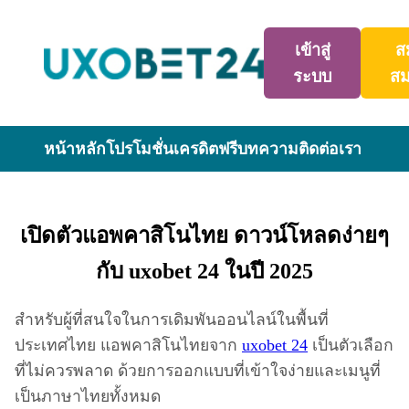
เข้าสู่
ส
ระบบ
สม
หน้าหลัก
โปรโมชั่น
เครดิตฟรี
บทความ
ติดต่อเรา
เปิดตัวแอพคาสิโนไทย ดาวน์โหลดง่ายๆ
กับ uxobet 24 ในปี 2025
สำหรับผู้ที่สนใจในการเดิมพันออนไลน์ในพื้นที่
ประเทศไทย แอพคาสิโนไทยจาก
uxobet 24
เป็นตัวเลือก
ที่ไม่ควรพลาด ด้วยการออกแบบที่เข้าใจง่ายและเมนูที่
เป็นภาษาไทยทั้งหมด