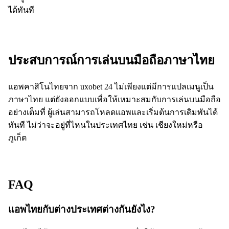
ได้ทันที
ประสบการณ์การเล่นบนมือถือภาษาไทย
แอพคาสิโนไทยจาก uxobet 24 ไม่เพียงแต่มีการแปลเมนูเป็น
ภาษาไทย แต่ยังออกแบบเพื่อให้เหมาะสมกับการเล่นบนมือถือ
อย่างเต็มที่ ผู้เล่นสามารถโหลดแอพและเริ่มต้นการเดิมพันได้
ทันที ไม่ว่าจะอยู่ที่ไหนในประเทศไทย เช่น เชียงใหม่หรือ
ภูเก็ต
FAQ
แอพไทยกับต่างประเทศต่างกันยังไง?