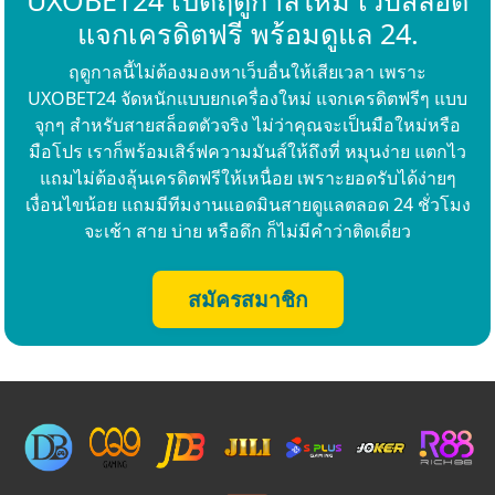
UXOBET24 เปิดฤดูกาลใหม่ เว็บสล็อต
แจกเครดิตฟรี พร้อมดูแล 24.
ฤดูกาลนี้ไม่ต้องมองหาเว็บอื่นให้เสียเวลา เพราะ
UXOBET24 จัดหนักแบบยกเครื่องใหม่ แจกเครดิตฟรีๆ แบบ
จุกๆ สำหรับสายสล็อตตัวจริง ไม่ว่าคุณจะเป็นมือใหม่หรือ
มือโปร เราก็พร้อมเสิร์ฟความมันส์ให้ถึงที่ หมุนง่าย แตกไว
แถมไม่ต้องลุ้นเครดิตฟรีให้เหนื่อย เพราะยอดรับได้ง่ายๆ
เงื่อนไขน้อย แถมมีทีมงานแอดมินสายดูแลตลอด 24 ชั่วโมง
จะเช้า สาย บ่าย หรือดึก ก็ไม่มีคำว่าติดเดี่ยว
สมัครสมาชิก