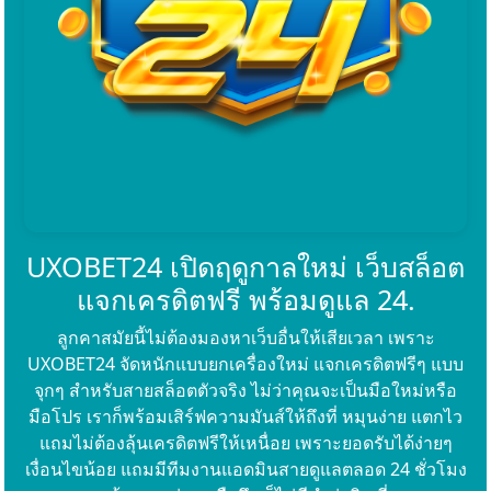
UXOBET24 เปิดฤดูกาลใหม่ เว็บสล็อต
แจกเครดิตฟรี พร้อมดูแล 24.
ลูกคาสมัยนี้ไม่ต้องมองหาเว็บอื่นให้เสียเวลา เพราะ
UXOBET24 จัดหนักแบบยกเครื่องใหม่ แจกเครดิตฟรีๆ แบบ
จุกๆ สำหรับสายสล็อตตัวจริง ไม่ว่าคุณจะเป็นมือใหม่หรือ
มือโปร เราก็พร้อมเสิร์ฟความมันส์ให้ถึงที่ หมุนง่าย แตกไว
แถมไม่ต้องลุ้นเครดิตฟรีให้เหนื่อย เพราะยอดรับได้ง่ายๆ
เงื่อนไขน้อย แถมมีทีมงานแอดมินสายดูแลตลอด 24 ชั่วโมง